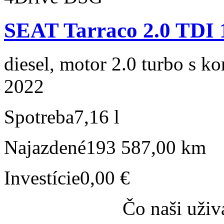
SEAT Tarraco 2.0 TDI 
diesel, motor 2.0 turbo s ko
2022
Spotreba
7,16 l
Najazdené
193 587,00 km
Investície
0,00 €
Čo naši uživ