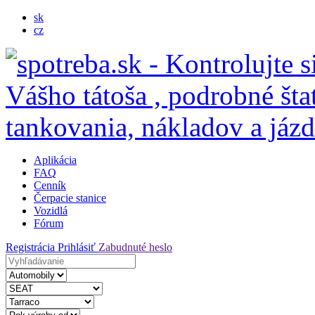
sk
cz
Aplikácia
FAQ
Cenník
Čerpacie stanice
Vozidlá
Fórum
Registrácia
Prihlásiť
Zabudnuté heslo