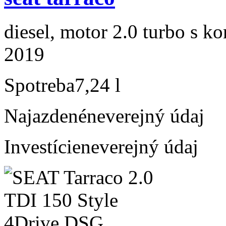
diesel, motor 2.0 turbo s ko
2019
Spotreba
7,24 l
Najazdené
neverejný údaj
Investície
neverejný údaj