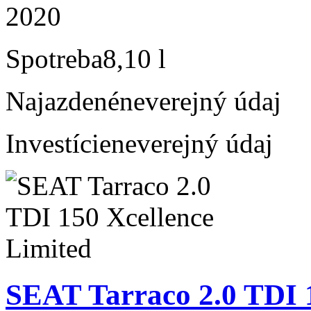
2020
Spotreba
8,10 l
Najazdené
neverejný údaj
Investície
neverejný údaj
SEAT Tarraco 2.0 TDI 1