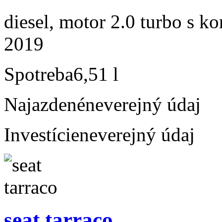
diesel, motor 2.0 turbo s ko
2019
Spotreba
6,51 l
Najazdené
neverejný údaj
Investície
neverejný údaj
seat tarraco