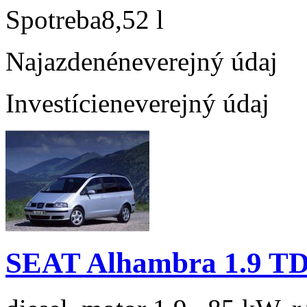
Spotreba
8,52 l
Najazdené
neverejný údaj
Investície
neverejný údaj
SEAT Alhambra 1.9 TDi