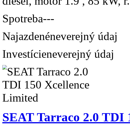
diesel, motor 1.9 , 85 kW, r
Spotreba
---
Najazdené
neverejný údaj
Investície
neverejný údaj
SEAT Tarraco 2.0 TDI 1