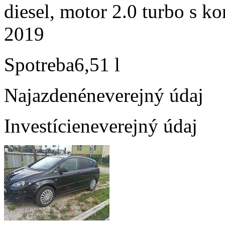
diesel, motor 2.0 turbo s ko
2019
Spotreba
6,51 l
Najazdené
neverejný údaj
Investície
neverejný údaj