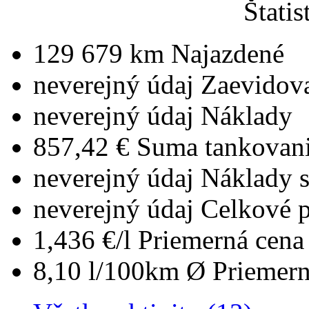
Štatis
129 679 km
Najazdené
neverejný údaj
Zaevidov
neverejný údaj
Náklady
857,42 €
Suma tankovan
neverejný údaj
Náklady 
neverejný údaj
Celkové 
1,436 €/l
Priemerná cena 
8,10 l/100km
Ø Priemern