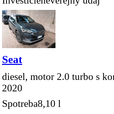
Investície
neverejný údaj
Seat
diesel, motor 2.0 turbo s k
2020
Spotreba
8,10 l