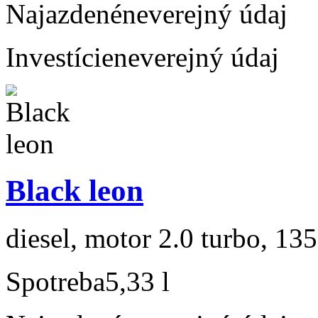
Najazdené
neverejný údaj
Investície
neverejný údaj
Black leon
diesel, motor 2.0 turbo, 135
Spotreba
5,33 l