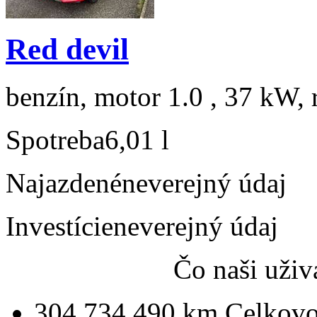
Red devil
benzín, motor 1.0 , 37 kW, r
Spotreba
6,01 l
Najazdené
neverejný údaj
Investície
neverejný údaj
Čo naši uživ
304 734 490 km
Celkovo