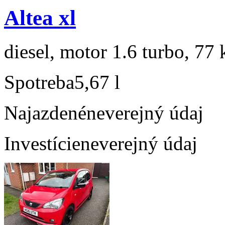
Altea xl
diesel, motor 1.6 turbo, 77 
Spotreba
5,67 l
Najazdené
neverejný údaj
Investície
neverejný údaj