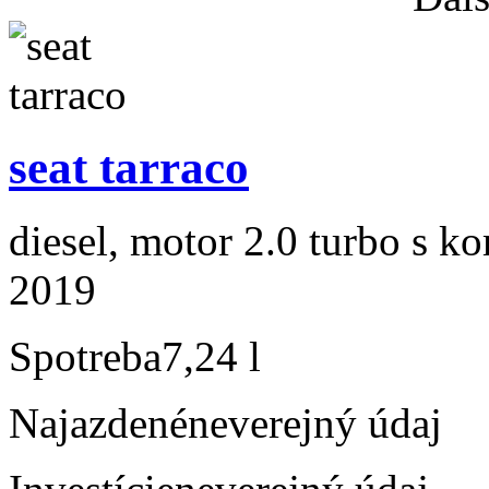
seat tarraco
diesel, motor 2.0 turbo s ko
2019
Spotreba
7,24 l
Najazdené
neverejný údaj