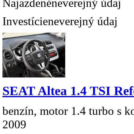
Najazdené
neverejný údaj
Investície
neverejný údaj
SEAT Altea 1.4 TSI Re
benzín, motor 1.4 turbo s k
2009