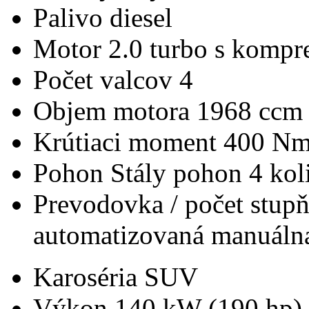
Palivo
diesel
Motor
2.0 turbo s kompr
Počet valcov
4
Objem motora
1968 ccm
Krútiaci moment
400 N
Pohon
Stály pohon 4 kol
Prevodovka / počet stup
automatizovaná manuálna
Karoséria
SUV
Výkon
140 kW (190 hp)